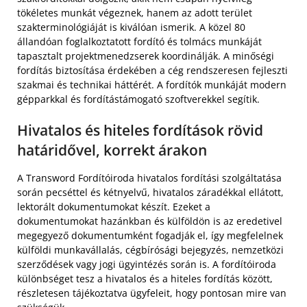
tökéletes munkát végeznek, hanem az adott terület
szakterminológiáját is kiválóan ismerik. A közel 80
állandóan foglalkoztatott fordító és tolmács munkáját
tapasztalt projektmenedzserek koordinálják. A minőségi
fordítás biztosítása érdekében a cég rendszeresen fejleszti
szakmai és technikai háttérét. A fordítók munkáját modern
gépparkkal és fordítástámogató szoftverekkel segítik.
Hivatalos és hiteles fordítások rövid
határidővel, korrekt árakon
A Transword Fordítóiroda hivatalos fordítási szolgáltatása
során pecséttel és kétnyelvű, hivatalos záradékkal ellátott,
lektorált dokumentumokat készít. Ezeket a
dokumentumokat hazánkban és külföldön is az eredetivel
megegyező dokumentumként fogadják el, így megfelelnek
külföldi munkavállalás, cégbírósági bejegyzés, nemzetközi
szerződések vagy jogi ügyintézés során is. A fordítóiroda
különbséget tesz a hivatalos és a hiteles fordítás között,
részletesen tájékoztatva ügyfeleit, hogy pontosan mire van