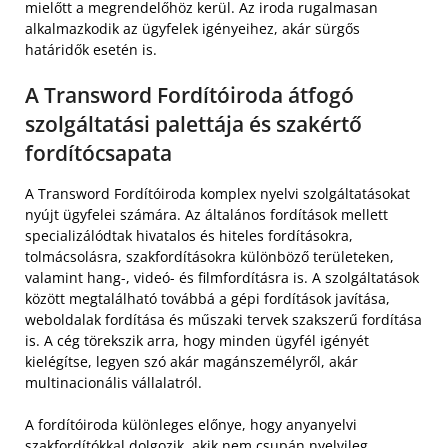
mielőtt a megrendelőhöz kerül. Az iroda rugalmasan
alkalmazkodik az ügyfelek igényeihez, akár sürgős
határidők esetén is.
A Transword Fordítóiroda átfogó
szolgáltatási palettája és szakértő
fordítócsapata
A Transword Fordítóiroda komplex nyelvi szolgáltatásokat
nyújt ügyfelei számára. Az általános fordítások mellett
specializálódtak hivatalos és hiteles fordításokra,
tolmácsolásra, szakfordításokra különböző területeken,
valamint hang-, videó- és filmfordításra is. A szolgáltatások
között megtalálható továbbá a gépi fordítások javítása,
weboldalak fordítása és műszaki tervek szakszerű fordítása
is. A cég törekszik arra, hogy minden ügyfél igényét
kielégítse, legyen szó akár magánszemélyről, akár
multinacionális vállalatról.
A fordítóiroda különleges előnye, hogy anyanyelvi
szakfordítókkal dolgozik, akik nem csupán nyelvileg