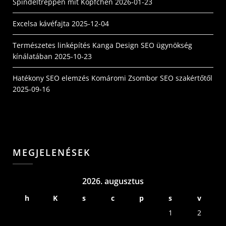
Spindeltreppen mit Köpfchen
2026-01-23
Excelsa kávéfajta
2025-12-04
Természetes linképítés Kanga Design SEO ügynökség
kínálatában
2025-10-23
Hatékony SEO elemzés Komáromi Zsombor SEO szakértőtől
2025-09-16
MEGJELENÉSEK
2026. augusztus
h
K
s
c
p
s
v
1
2