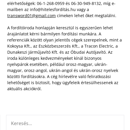
elérhetőségek: 06-1-268-0959 és 06-30-949-8132, míg e-
mailben az info@hitelesfordítás.hu vagy a
transword01@gmail.com
címeken lehet őket megtalálni.
A fordítóiroda honlapján keresztül is egyszerűen lehet
árajánlatot kérni bármilyen fordítási munkára. A
referenciák között olyan jelentős cégek szerepelnek, mint a
Kokoysa Kft., az Eszközbeszerzés Kft., a Tracon Electric, a
Dunakeszi Járműjavító Kft. és az Óbudai Autójavító. Az
iroda különleges kedvezményeket kínál bizonyos
nyelvpárok esetében, például orosz-magyar, ukrán-
magyar, orosz-angol, ukrán-angol és ukrán-orosz nyelvek
közötti fordításokra. A cég hírlevélre való feliratkozási
lehetőséget is biztosít, hogy ügyfeleik értesülhessenek az
aktuális akciókról.
KERESÉS: