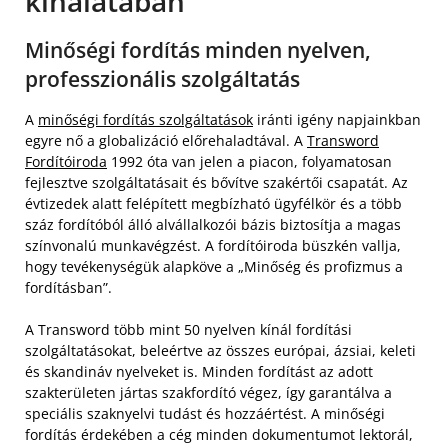
kínálatában
Minőségi fordítás minden nyelven,
professzionális szolgáltatás
A
minőségi fordítás szolgáltatások
iránti igény napjainkban
egyre nő a globalizáció előrehaladtával. A
Transword
Fordítóiroda
1992 óta van jelen a piacon, folyamatosan
fejlesztve szolgáltatásait és bővítve szakértői csapatát. Az
évtizedek alatt felépített megbízható ügyfélkör és a több
száz fordítóból álló alvállalkozói bázis biztosítja a magas
színvonalú munkavégzést. A fordítóiroda büszkén vallja,
hogy tevékenységük alapköve a „Minőség és profizmus a
fordításban”.
A Transword több mint 50 nyelven kínál fordítási
szolgáltatásokat, beleértve az összes európai, ázsiai, keleti
és skandináv nyelveket is. Minden fordítást az adott
szakterületen jártas szakfordító végez, így garantálva a
speciális szaknyelvi tudást és hozzáértést. A minőségi
fordítás érdekében a cég minden dokumentumot lektorál,