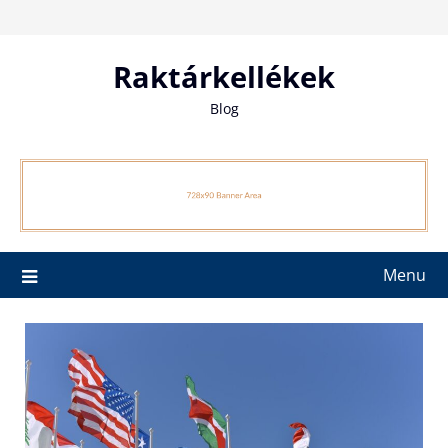
Skip
to
content
Raktárkellékek
Blog
Menu