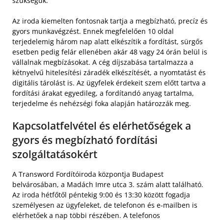
szükségük.
Az iroda kiemelten fontosnak tartja a megbízható, precíz és
gyors munkavégzést. Ennek megfelelően 10 oldal
terjedelemig három nap alatt elkészítik a fordítást, sürgős
esetben pedig felár ellenében akár 48 vagy 24 órán belül is
vállalnak megbízásokat. A cég díjszabása tartalmazza a
kétnyelvű hitelesítési záradék elkészítését, a nyomtatást és
digitális tárolást is. Az ügyfelek érdekeit szem előtt tartva a
fordítási árakat egyedileg, a fordítandó anyag tartalma,
terjedelme és nehézségi foka alapján határozzák meg.
Kapcsolatfelvétel és elérhetőségek a
gyors és megbízható fordítási
szolgáltatásokért
A Transword Fordítóiroda központja Budapest
belvárosában, a Madách Imre utca 3. szám alatt található.
Az iroda hétfőtől péntekig 9:00 és 13:30 között fogadja
személyesen az ügyfeleket, de telefonon és e-mailben is
elérhetőek a nap többi részében. A telefonos