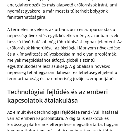
energiahordozók és más alapvető erőforrások iránt, ami
nyomást gyakorol a már most is túlterhelt bolygónk
fenntarthatóságára.
A termelés növelése, az urbanizáció és az iparosodás a
népességnövekedés egyik következménye, azonban ezek
hosszú távú hatásai még több kihívást fognak jelenteni. Az
erőforrások kimerülése, az ökológiai lábnyom növekedése
és a klímaváltozás súlyosbodása mind olyan problémák,
melyek megoldásához átfogó, globális szintű
együttműködésre lesz szükség. A globálisan növekvő
népesség tehát egyaránt kihívást és lehetőséget jelent a
fenntarthatóság és az emberiség jövője szempontjából.
Technológiai fejlődés és az emberi
kapcsolatok átalakulása
Az elmúlt évek technológiai fejlődése rendkívüli hatással
van az emberi kapcsolatokra. A digitális eszközök és
közösségi platformok elterjedése megváltoztatta, hogyan
kommunikálunk egymással. Az emberek egyre inkább