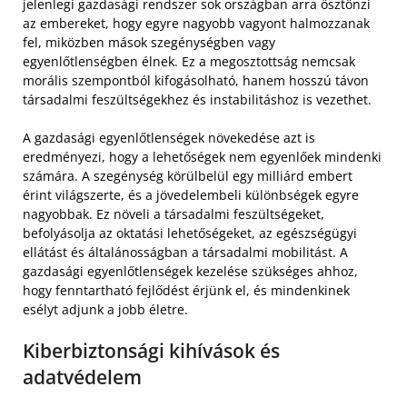
jelenlegi gazdasági rendszer sok országban arra ösztönzi
az embereket, hogy egyre nagyobb vagyont halmozzanak
fel, miközben mások szegénységben vagy
egyenlőtlenségben élnek. Ez a megosztottság nemcsak
morális szempontból kifogásolható, hanem hosszú távon
társadalmi feszültségekhez és instabilitáshoz is vezethet.
A gazdasági egyenlőtlenségek növekedése azt is
eredményezi, hogy a lehetőségek nem egyenlőek mindenki
számára. A szegénység körülbelül egy milliárd embert
érint világszerte, és a jövedelembeli különbségek egyre
nagyobbak. Ez növeli a társadalmi feszültségeket,
befolyásolja az oktatási lehetőségeket, az egészségügyi
ellátást és általánosságban a társadalmi mobilitást. A
gazdasági egyenlőtlenségek kezelése szükséges ahhoz,
hogy fenntartható fejlődést érjünk el, és mindenkinek
esélyt adjunk a jobb életre.
Kiberbiztonsági kihívások és
adatvédelem