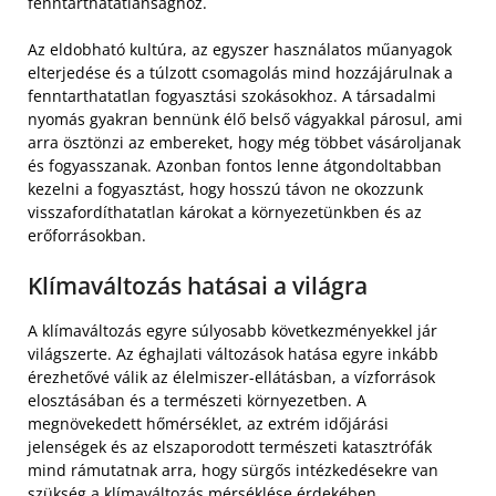
fenntarthatatlansághoz.
Az eldobható kultúra, az egyszer használatos műanyagok
elterjedése és a túlzott csomagolás mind hozzájárulnak a
fenntarthatatlan fogyasztási szokásokhoz. A társadalmi
nyomás gyakran bennünk élő belső vágyakkal párosul, ami
arra ösztönzi az embereket, hogy még többet vásároljanak
és fogyasszanak. Azonban fontos lenne átgondoltabban
kezelni a fogyasztást, hogy hosszú távon ne okozzunk
visszafordíthatatlan károkat a környezetünkben és az
erőforrásokban.
Klímaváltozás hatásai a világra
A klímaváltozás egyre súlyosabb következményekkel jár
világszerte. Az éghajlati változások hatása egyre inkább
érezhetővé válik az élelmiszer-ellátásban, a vízforrások
elosztásában és a természeti környezetben. A
megnövekedett hőmérséklet, az extrém időjárási
jelenségek és az elszaporodott természeti katasztrófák
mind rámutatnak arra, hogy sürgős intézkedésekre van
szükség a klímaváltozás mérséklése érdekében.