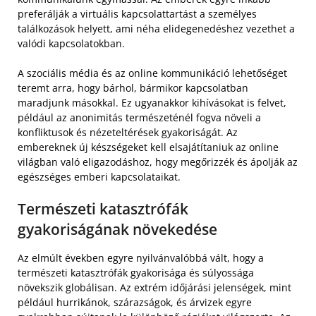
preferálják a virtuális kapcsolattartást a személyes
találkozások helyett, ami néha elidegenedéshez vezethet a
valódi kapcsolatokban.
A szociális média és az online kommunikáció lehetőséget
teremt arra, hogy bárhol, bármikor kapcsolatban
maradjunk másokkal. Ez ugyanakkor kihívásokat is felvet,
például az anonimitás természeténél fogva növeli a
konfliktusok és nézeteltérések gyakoriságát. Az
embereknek új készségeket kell elsajátítaniuk az online
világban való eligazodáshoz, hogy megőrizzék és ápolják az
egészséges emberi kapcsolataikat.
Természeti katasztrófák
gyakoriságának növekedése
Az elmúlt években egyre nyilvánvalóbbá vált, hogy a
természeti katasztrófák gyakorisága és súlyossága
növekszik globálisan. Az extrém időjárási jelenségek, mint
például hurrikánok, szárazságok, és árvizek egyre