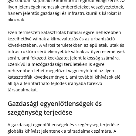
gyakrabban sújtanak le különböző régiókat világszerte. Az
ilyen jelenségek nemcsak emberéleteket veszélyeztetnek,
hanem jelentős gazdasági és infrastrukturális károkat is
okoznak.
Ezen természeti katasztrófák hatásai egyre nehezebben
kezelhetővé válnak a klímaváltozás és az urbanizáció
következtében. A városi területekben az épületek, utak és
infrastruktúra sérülékenyebbé válnak az ilyen események
során, ami fokozott kockázatot jelent lakosság számára.
Ezenkívül a mezőgazdasági területeken is egyre
nehezebben lehet megelőzni vagy enyhíteni az ilyen
katasztrófák következményeit, ami további kihívások elé
állítja a fenntartható fejlődés irányába törekvő
társadalmakat.
Gazdasági egyenlőtlenségek és
szegénység terjedése
A gazdasági egyenlőtlenségek és szegénység terjedése
globális kihívást jelentenek a társadalmak számára. A