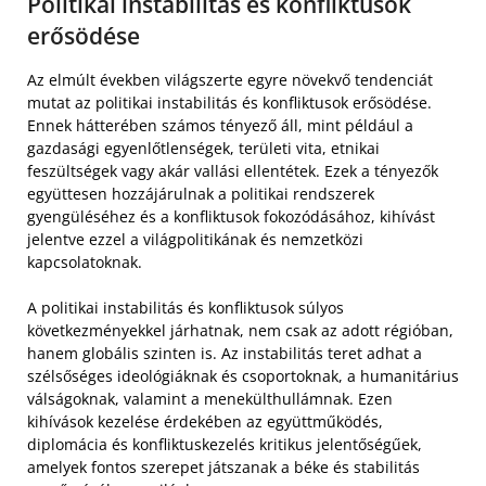
Politikai instabilitás és konfliktusok
erősödése
Az elmúlt években világszerte egyre növekvő tendenciát
mutat az politikai instabilitás és konfliktusok erősödése.
Ennek hátterében számos tényező áll, mint például a
gazdasági egyenlőtlenségek, területi vita, etnikai
feszültségek vagy akár vallási ellentétek. Ezek a tényezők
együttesen hozzájárulnak a politikai rendszerek
gyengüléséhez és a konfliktusok fokozódásához, kihívást
jelentve ezzel a világpolitikának és nemzetközi
kapcsolatoknak.
A politikai instabilitás és konfliktusok súlyos
következményekkel járhatnak, nem csak az adott régióban,
hanem globális szinten is. Az instabilitás teret adhat a
szélsőséges ideológiáknak és csoportoknak, a humanitárius
válságoknak, valamint a menekülthullámnak. Ezen
kihívások kezelése érdekében az együttműködés,
diplomácia és konfliktuskezelés kritikus jelentőségűek,
amelyek fontos szerepet játszanak a béke és stabilitás