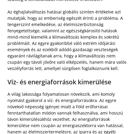
Az éghajlatváltozás hatásai globális szinten értékelve azt
mutatják, hogy az emberiség egészét érinti a probléma. A
tengerszint emelkedése, az élelmiszerbiztonság
fenyegetettsége, valamint az egészségkárosító hatások
mind-mind kiemelik a klímaváltozás komplex és sokrétű
problémáit. Az egyre gyakoribbé váló extrém időjárási
események és az ezekből adódó gazdasági veszteségek
egyaránt rávilágítanak arra, hogy a klímaváltozás nem
csupán egy távoli jövőre való elképzelés, hanem mára valós
veszélyforrás lett, amellyel sürgősen foglalkoznunk kell.
Víz- és energiaforrások kimerülése
A világ lakossága folyamatosan növekszik, ami komoly
nyomást gyakorol a víz- és energiaforrásokra. Az egyre
növekvő népesség igényei miatt a Föld erőforrásai
fenntarthatatlan módon vannak felhasználva, ami hosszú
távon kimerülésükhöz vezethet. Az energiaforrások
kimerülése nem csupán az energiaszektorra van hatással,
hanem az élelmiszertermelésre, az iparra és az egyéb