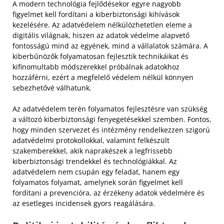
A modern technológia fejlődésekor egyre nagyobb
figyelmet kell fordítani a kiberbiztonsági kihívások
kezelésére. Az adatvédelem nélkülözhetetlen eleme a
digitális világnak, hiszen az adatok védelme alapvető
fontosságú mind az egyének, mind a vállalatok számára. A
kiberbűnözők folyamatosan fejlesztik technikáikat és
kifinomultabb módszerekkel próbálnak adatokhoz
hozzáférni, ezért a megfelelő védelem nélkül könnyen
sebezhetővé válhatunk.
Az adatvédelem terén folyamatos fejlesztésre van szükség
a változó kiberbiztonsági fenyegetésekkel szemben. Fontos,
hogy minden szervezet és intézmény rendelkezzen szigorú
adatvédelmi protokollokkal, valamint felkészült
szakemberekkel, akik naprakészek a legfrissebb
kiberbiztonsági trendekkel és technológiákkal. Az
adatvédelem nem csupán egy feladat, hanem egy
folyamatos folyamat, amelynek során figyelmet kell
fordítani a prevencióra, az érzékeny adatok védelmére és
az esetleges incidensek gyors reagálására.