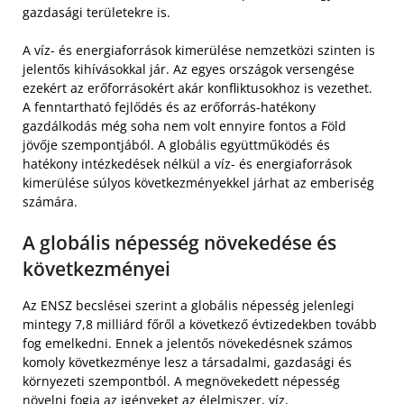
gazdasági területekre is.
A víz- és energiaforrások kimerülése nemzetközi szinten is
jelentős kihívásokkal jár. Az egyes országok versengése
ezekért az erőforrásokért akár konfliktusokhoz is vezethet.
A fenntartható fejlődés és az erőforrás-hatékony
gazdálkodás még soha nem volt ennyire fontos a Föld
jövője szempontjából. A globális együttműködés és
hatékony intézkedések nélkül a víz- és energiaforrások
kimerülése súlyos következményekkel járhat az emberiség
számára.
A globális népesség növekedése és
következményei
Az ENSZ becslései szerint a globális népesség jelenlegi
mintegy 7,8 milliárd főről a következő évtizedekben tovább
fog emelkedni. Ennek a jelentős növekedésnek számos
komoly következménye lesz a társadalmi, gazdasági és
környezeti szempontból. A megnövekedett népesség
növelni fogja az igényeket az élelmiszer, víz,